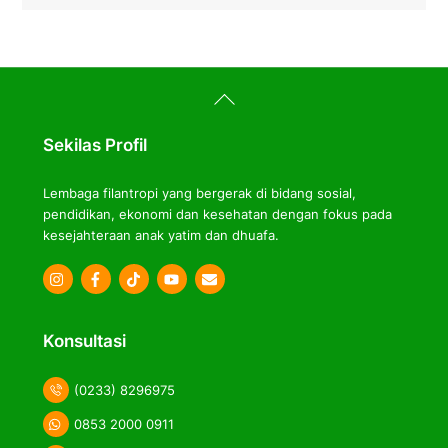
Back
To
Top
Sekilas Profil
Lembaga filantropi yang bergerak di bidang sosial,
pendidikan, ekonomi dan kesehatan dengan fokus pada
kesejahteraan anak yatim dan dhuafa.
Icon
Icon
Icon
label
label
label
Konsultasi
(0233) 8296975
0853 2000 0911