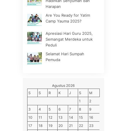
Hadirkan Senyuman dan
Harapan
Are You Ready for Yatim
Camp Yauma 2025?
Apresiasi Hari Guru 2025,
Semangat Merdeka untuk
Peduli
Selamat Hari Sumpah
Pemuda
Agustus 2026
S
S
R
K
J
S
M
1
2
3
4
5
6
7
8
9
10
11
12
13
14
15
16
17
18
19
20
21
22
23