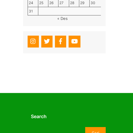
24
25
26
27
28
29
30
31
« Des
Search
Cari
Cari