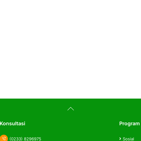
Back
To
Top
Konsultasi
Program
(0233) 8296975
Sosial